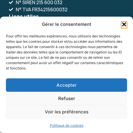
N° SIREN 215 600 032
N° TVA FR34215600032
Liens utiles
Le camping
Informations et tarifs
Gérer le consentement
Accès
Tous éco-responsables
Pour offrir les meilleures expériences, nous utilisons des technologies
telles que les cookies pour stocker et/ou accéder aux informations des
À voir / à faire
Sites de la mairie
appareils. Le fait de consentir à ces technologies nous permettra de
Bientôt !
traiter des données telles que le comportement de navigation ou les ID
uniques sur ce site. Le fait de ne pas consentir ou de retirer son
RESERVEZ EN LIGNE
consentement peut avoir un effet négatif sur certaines caractéristiques
et fonctions.
Nos labels
Accepter
Refuser
Mentions légales
Plan du site
Voir les préférences
Politique de confidentialité
Accessibilité
© 2025 - Propulsé par Utopia
Politique de cookies