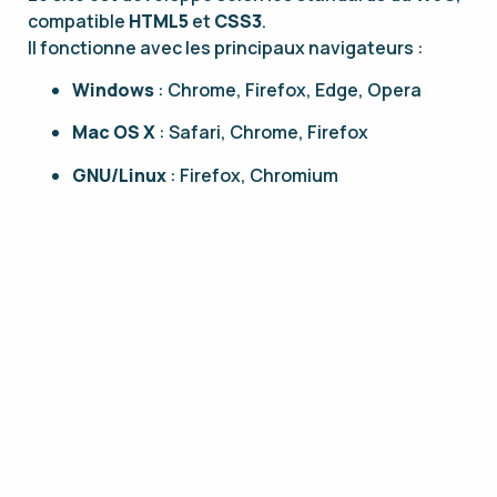
compatible
HTML5
et
CSS3
.
Il fonctionne avec les principaux navigateurs :
Windows
: Chrome, Firefox, Edge, Opera
Mac OS X
: Safari, Chrome, Firefox
GNU/Linux
: Firefox, Chromium
Compatibilité avec les
écrans
Le site est conçu en
responsive design
, et
s’adapte automatiquement à tous types d’écrans :
ordinateurs, tablettes et smartphones.
Couleurs et images